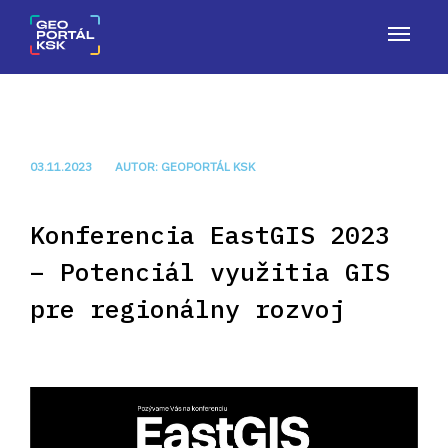
OV
O GEOPORTÁLI
NÁSTROJE
APLIKÁCIE
ČLÁNKY
KON
03.11.2023
AUTOR: GEOPORTÁL KSK
Konferencia EastGIS 2023
– Potenciál využitia GIS
pre regionálny rozvoj