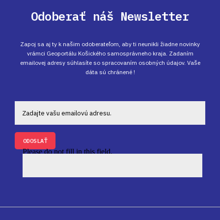
Odoberať náš Newsletter
Zapoj sa aj ty k našim odoberateľom, aby ti neunikli žiadne novinky
vrámci Geoportálu Košického samosprávneho kraja. Zadaním
emailovej adresy súhlasíte so spracovaním osobných údajov. Vaše
dáta sú chránené !
ODOSLAŤ
Please do not fill in this field.