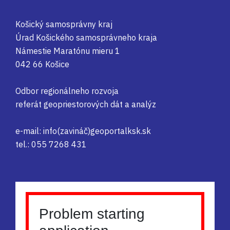
Košický samosprávny kraj
Úrad Košického samosprávneho kraja
Námestie Maratónu mieru 1
042 66 Košice
Odbor regionálneho rozvoja
referát geopriestorových dát a analýz
e-mail: info(zavináč)geoportalksk.sk
tel.: 055 7268 431