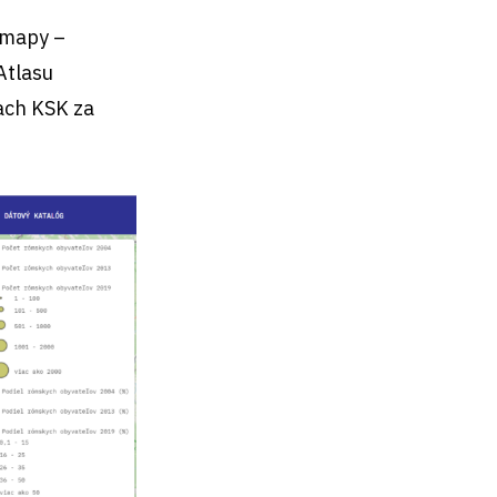
 mapy –
Atlasu
ach KSK za