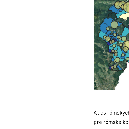
Atlas rómskyc
pre rómske kom