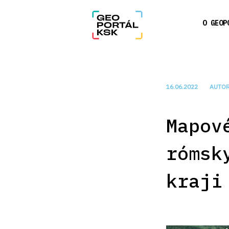
O GEOP
16.06.2022
AUTOR
Mapov
rómsk
kraji