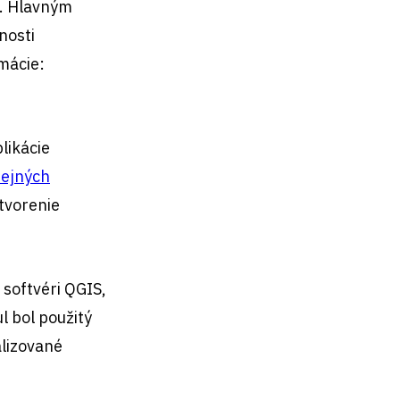
h. Hlavným
nosti
rmácie:
likácie
rejných
ytvorenie
softvéri QGIS,
 bol použitý
alizované