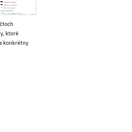
očtoch
y, ktoré
za konkrétny