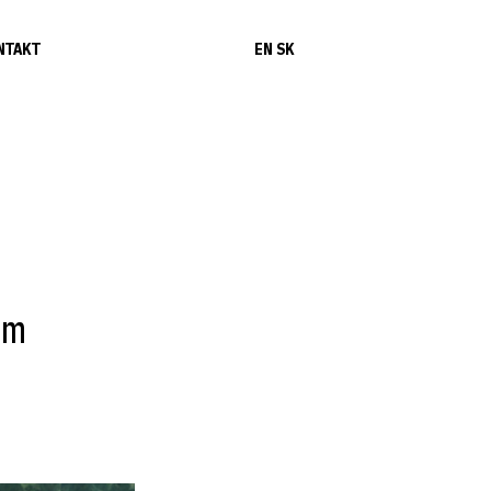
NTAKT
EN
SK
om