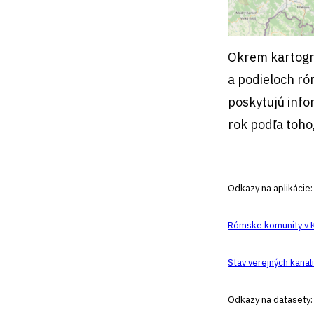
Okrem kartogr
a podieloch ró
poskytujú info
rok podľa toho
Odkazy na aplikácie:
Rómske komunity v K
Stav verejných kanal
Odkazy na datasety: