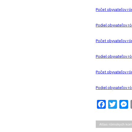
Počet obyvateľov ró
Podiel obyvateľov r
Počet obyvateľov ró
Podiel obyvateľov r
Počet obyvateľov ró
Podiel obyvateľov r
Facebook
Twitter
M
Atlas rómskych kom