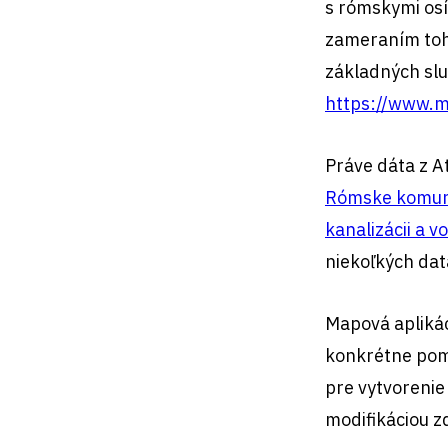
s rómskymi os
zameraním toh
základných služ
https://www.m
Práve dáta z A
Rómske komuni
kanalizácii a 
niekoľkých da
Mapová aplikác
konkrétne pom
pre vytvorenie
modifikáciou z