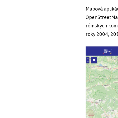
Mapová aplikác
OpenStreetMap
rómskych komun
roky 2004, 20