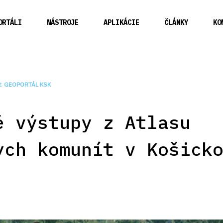
ORTÁLI
NÁSTROJE
APLIKÁCIE
ČLÁNKY
KO
: GEOPORTÁL KSK
é výstupy z Atlasu
ych komunít v Košick