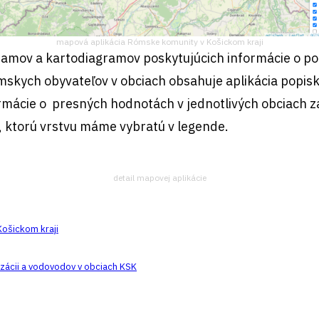
mapová aplikácia Rómske komunity v Košickom kraji
amov a kartodiagramov poskytujúcich informácie o p
mskych obyvateľov v obciach obsahuje aplikácia popisk
rmácie o presných hodnotách v jednotlivých obciach 
, ktorú vrstvu máme vybratú v legende.
detail mapovej aplikácie
ošickom kraji
izácii a vodovodov v obciach KSK