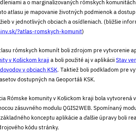
ídleniami a o marginalizovaných rómskych komunitác
to atlasu je mapovanie životných podmienok a dostup
ieb v jednotlivých obciach a osídleniach. (bližšie info
inv.sk/?atlas-romskych-komunit
)
tlasu rómskych komunít boli zdrojom pre vytvorenie ap
ty v Košickom kraji
a boli použité aj v aplikácii
Stav ve
vodovodov v obciach KSK
. Taktiež boli podkladom pre v
tasetov dostupných na Geoportáli KSK.
ia Rómske komunity v Košickom kraji bola vytvorená v 
ocou zásuvného modulu QGIS2WEB. Spomínaný modul
 základného konceptu aplikácie a ďalšie úpravy boli re
drojového kódu stránky.