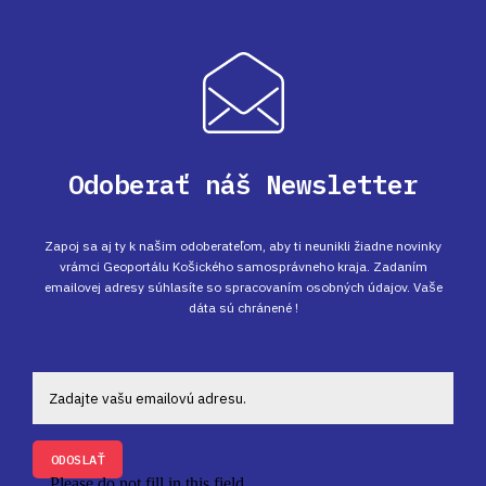
Odoberať náš Newsletter
Zapoj sa aj ty k našim odoberateľom, aby ti neunikli žiadne novinky
vrámci Geoportálu Košického samosprávneho kraja. Zadaním
emailovej adresy súhlasíte so spracovaním osobných údajov. Vaše
dáta sú chránené !
ODOSLAŤ
Please do not fill in this field.