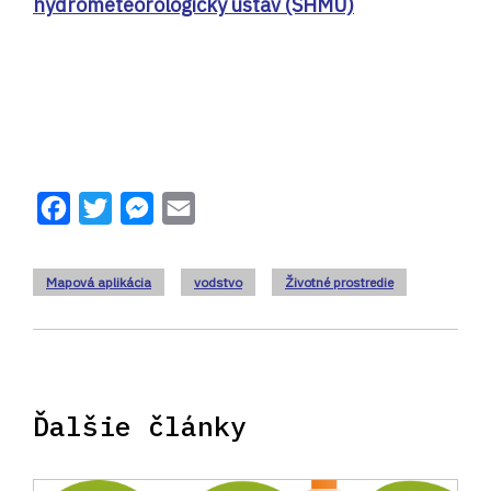
hydrometeorologický ústav (SHMÚ)
Facebook
Twitter
Messenger
Email
Mapová aplikácia
vodstvo
Životné prostredie
Ďalšie články