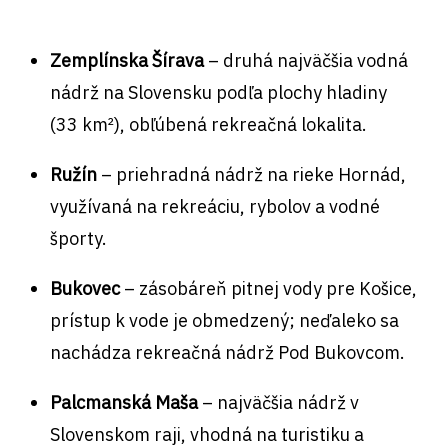
Zemplínska Šírava
– druhá najväčšia vodná
nádrž na Slovensku podľa plochy hladiny
(33 km²), obľúbená rekreačná lokalita.
Ružín
– priehradná nádrž na rieke Hornád,
využívaná na rekreáciu, rybolov a vodné
športy.
Bukovec
– zásobáreň pitnej vody pre Košice,
prístup k vode je obmedzený; neďaleko sa
nachádza rekreačná nádrž Pod Bukovcom.
Palcmanská Maša
– najväčšia nádrž v
Slovenskom raji, vhodná na turistiku a