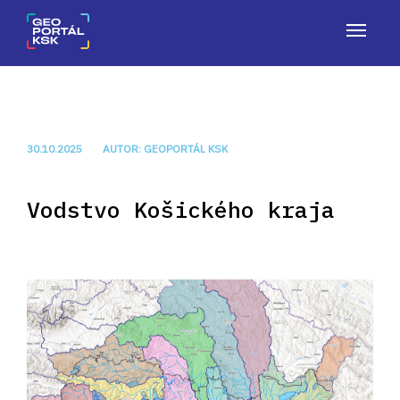
OV
O GEOPORTÁLI
NÁSTROJE
APLIKÁCIE
ČLÁNKY
KON
30.10.2025
AUTOR: GEOPORTÁL KSK
Vodstvo Košického kraja